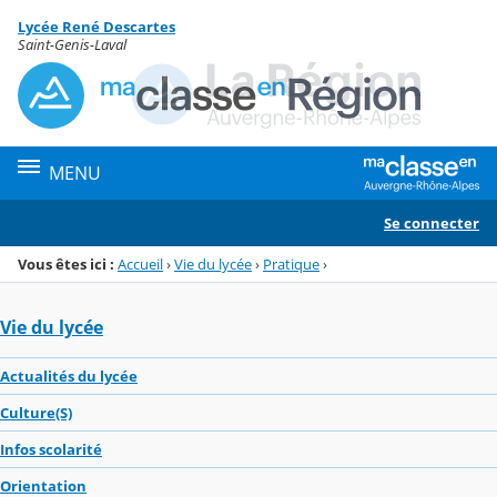
Panneau de gestion des cookies
Lycée René Descartes
Menu de la rubrique
Contenu
Saint-Genis-Laval
MENU
Se connecter
Vous êtes ici :
Accueil
›
Vie du lycée
›
Pratique
›
Vie du lycée
Actualités du lycée
Culture(S)
Infos scolarité
Orientation