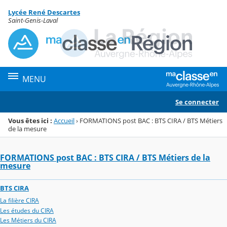
Panneau de gestion des cookies
Lycée René Descartes
Menu de la rubrique
Contenu
Saint-Genis-Laval
MENU
Se connecter
Vous êtes ici :
Accueil
›
FORMATIONS post BAC : BTS CIRA / BTS Métiers
de la mesure
FORMATIONS post BAC : BTS CIRA / BTS Métiers de la
mesure
BTS CIRA
La filière CIRA
Les études du CIRA
Les Métiers du CIRA