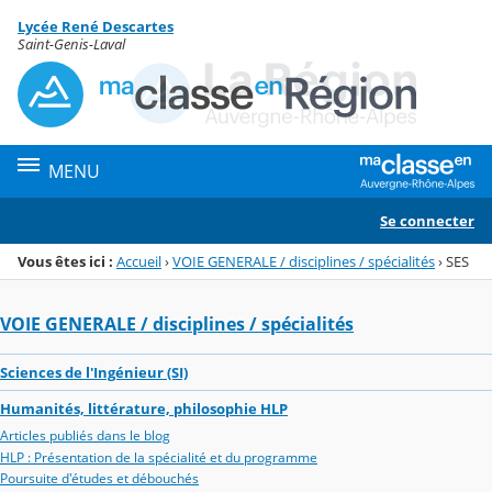
Panneau de gestion des cookies
Lycée René Descartes
Menu de la rubrique
Contenu
Saint-Genis-Laval
MENU
Se connecter
Vous êtes ici :
Accueil
›
VOIE GENERALE / disciplines / spécialités
›
SES
VOIE GENERALE / disciplines / spécialités
Sciences de l'Ingénieur (SI)
Humanités, littérature, philosophie HLP
Articles publiés dans le blog
HLP : Présentation de la spécialité et du programme
Poursuite d'études et débouchés