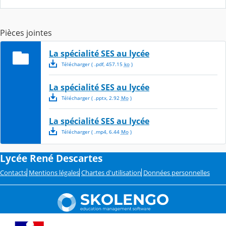
Pièces jointes
La spécialité SES au lycée
Télécharger
( .
pdf
,
457.15
ko
)
La spécialité SES au lycée
Télécharger
( .
pptx
,
2.92
Mo
)
La spécialité SES au lycée
Télécharger
( .
mp4
,
6.44
Mo
)
Lycée René Descartes
Contacts
Mentions légales
Chartes d'utilisation
Données personnelles