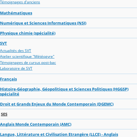
Témoignages d'anciens
Mathématiques
Numérique et Sciences Informatiques (NSI)
Physique chimie (spécialité)
SVT
Actualités des SVT
Atelier scientifique "Météogyre"
Témoignages de cursus post-bac
Laboratoire de SVT
Français
Histoire-Géographie, Géopolitique et Sciences Politiques (HGGSP)
spécialité
Droit et Grands Enjeux du Monde Contemporain (DGEMC)
SES
Anglais Monde Contemporain (AMC)
Langue, Littérature et Civilisation Etrangère (LLCE) - Anglais