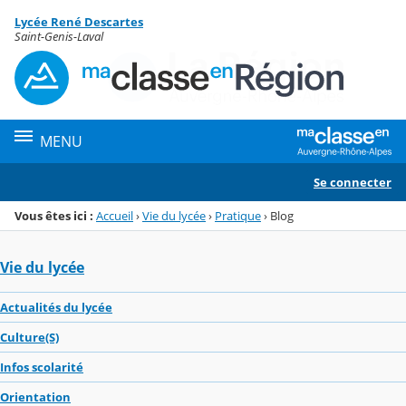
Panneau de gestion des cookies
Lycée René Descartes
Menu de la rubrique
Contenu
Saint-Genis-Laval
MENU
Se connecter
Vous êtes ici :
Accueil
›
Vie du lycée
›
Pratique
›
Blog
Vie du lycée
Actualités du lycée
Culture(S)
Infos scolarité
Orientation