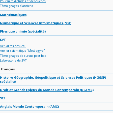
Poursuite d'études et débouchés
Témoignages d'anciens
Mathématiques
Numérique et Sciences Informatiques (NSI)
Physique chimie (spécialité)
SVT
Actualités des SVT
Atelier scientifique "Météogyre"
Témoignages de cursus post-bac
Laboratoire de SVT
Français
Histoire-Géographie, Géopolitique et Sciences Politiques (HGGSP)
spécialité
Droit et Grands Enjeux du Monde Contemporain (DGEMC)
SES
Anglais Monde Contemporain (AMC)