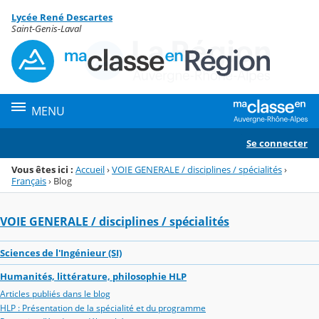
Panneau de gestion des cookies
Lycée René Descartes
Menu de la rubrique
Contenu
Saint-Genis-Laval
MENU
Se connecter
Vous êtes ici :
Accueil
›
VOIE GENERALE / disciplines / spécialités
›
Français
›
Blog
VOIE GENERALE / disciplines / spécialités
Sciences de l'Ingénieur (SI)
Humanités, littérature, philosophie HLP
Articles publiés dans le blog
HLP : Présentation de la spécialité et du programme