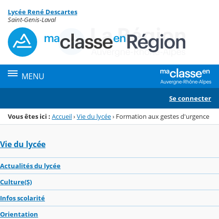
Panneau de gestion des cookies
Lycée René Descartes
Menu de la rubrique
Contenu
Saint-Genis-Laval
MENU
Se connecter
Vous êtes ici :
Accueil
›
Vie du lycée
›
Formation aux gestes d'urgence
Vie du lycée
Actualités du lycée
Culture(S)
Infos scolarité
Orientation