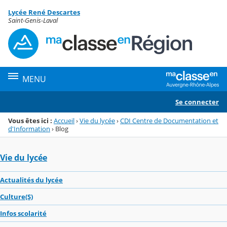
Panneau de gestion des cookies
Lycée René Descartes
Menu de la rubrique
Contenu
Saint-Genis-Laval
MENU
Se connecter
Vous êtes ici :
Accueil
›
Vie du lycée
›
CDI Centre de Documentation et
d'Information
›
Blog
Vie du lycée
Actualités du lycée
Culture(S)
Infos scolarité