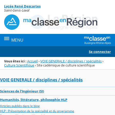
Panneau de gestion des cookies
Lycée René Descartes
Menu de la rubrique
Contenu
Saint-Genis-Laval
MENU
Se connecter
Vous êtes ici :
Accueil
›
VOIE GENERALE / disciplines / spécialités
›
Culture Scientifique
›
Site cadémique de culture scientifique
VOIE GENERALE / disciplines / spécialités
Sciences de l'Ingénieur (SI)
Humanités, littérature, philosophie HLP
Articles publiés dans le blog
HLP : Présentation de la spécialité et du programme