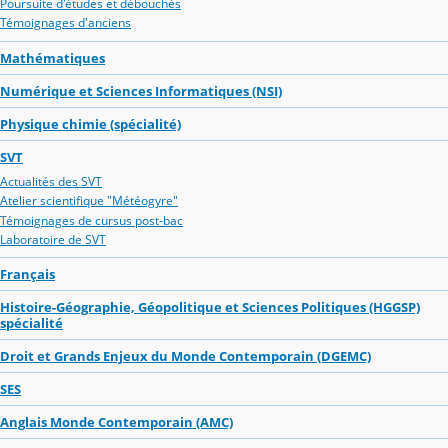
Poursuite d'études et débouchés
Témoignages d'anciens
Mathématiques
Numérique et Sciences Informatiques (NSI)
Physique chimie (spécialité)
SVT
Actualités des SVT
Atelier scientifique "Météogyre"
Témoignages de cursus post-bac
Laboratoire de SVT
Français
Histoire-Géographie, Géopolitique et Sciences Politiques (HGGSP)
spécialité
Droit et Grands Enjeux du Monde Contemporain (DGEMC)
SES
Anglais Monde Contemporain (AMC)