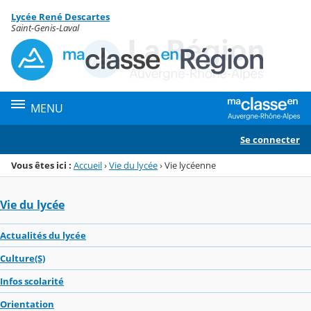
Panneau de gestion des cookies
Lycée René Descartes
Menu de la rubrique
Contenu
Saint-Genis-Laval
MENU
Se connecter
Vous êtes ici :
Accueil
›
Vie du lycée
›
Vie lycéenne
Vie du lycée
Actualités du lycée
Culture(S)
Infos scolarité
Orientation