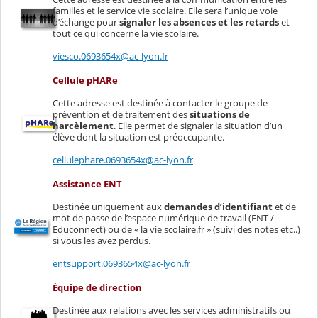
familles et le service vie scolaire. Elle sera l’unique voie
d’échange pour
signaler les absences et les retards
et
tout ce qui concerne la vie scolaire.
viesco.0693654x@ac-lyon.fr
Cellule pHARe
Cette adresse est destinée à contacter le groupe de
prévention et de traitement des
situations de
harcèlement
. Elle permet de signaler la situation d’un
élève dont la situation est préoccupante.
cellulephare.0693654x@ac-lyon.fr
Assistance ENT
Destinée uniquement aux
demandes d’identifiant
et de
mot de passe de l’espace numérique de travail (ENT /
Educonnect) ou de « la vie scolaire.fr » (suivi des notes etc..)
si vous les avez perdus.
entsupport.0693654x@ac-lyon.fr
É
quipe de direction
Destinée aux relations avec les services administratifs ou