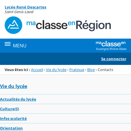
Panneau de gestion des cookies
Lycée René Descartes
Menu de la rubrique
Contenu
Saint-Genis-Laval
MENU
Se connecter
Vous êtes ici :
Accueil
›
Vie du lycée
›
Pratique
›
Blog
›
Contacts
Vie du lycée
Actualités du lycée
Culture(S)
Infos scolarité
Orientation