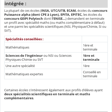
intégrée :
La plupart de ces écoles (
INSA, UTC/UTB, ECAM,
écoles du
concours
Puissance alpha (dont CPE à Lyon), EPITA, EPITEC,
les écoles du
concours GEIPI Polytech
dont
l'ENISE...
) demandent en terminale
un profil avec spécialité maths (ou maths complémentaire à défaut)
et une parmi les spécialités scientifiques (NSI, Physique/Chimie, SI ou
SVT).
Spécialités conseillées :
1ère et
Mathématiques
terminale
Sciences de l'Ingénieur
ou NSI ou Sciences
1ère et
Physiques-Chimie ou SVT
terminale
Une autre spécialité
1ère
Conseillé en
Mathématiques expertes
terminale
Certaines écoles s'intéressent également aux profils d'élèves ayant
deux spécialités scientifiques en terminale et maths
complémentaires
.