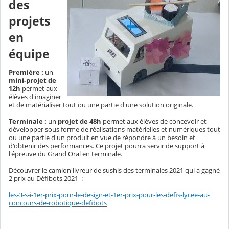
des
projets
en
équipe
Première :
un
mini-projet de
12h
permet aux
élèves d'imaginer
et de matérialiser tout ou une partie d'une solution originale.
Terminale :
un
projet de 48h
permet aux élèves de concevoir et
développer sous forme de réalisations matérielles et numériques tout
ou une partie d'un produit en vue de répondre à un besoin et
d'obtenir des performances. Ce projet pourra servir de support à
l'épreuve du Grand Oral en terminale.
Découvrer le camion livreur de sushis des terminales 2021 qui a gagné
2 prix au Défibots 2021 :
les-3-s-i-1er-prix-pour-le-design-et-1er-prix-pour-les-defis-lycee-au-
concours-de-robotique-defibots