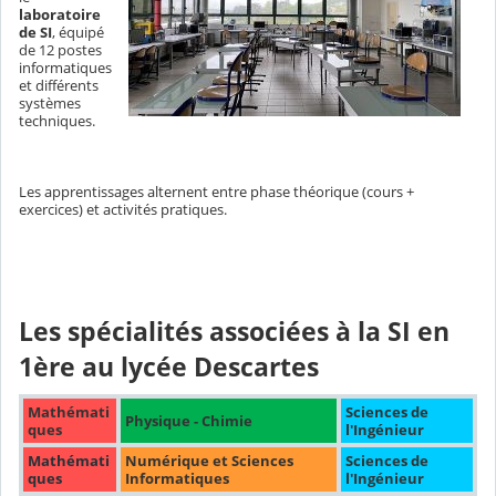
laboratoire
de SI
,
équipé
de 12 postes
informatiques
et différents
systèmes
techniques.
Les apprentissages alternent entre phase théorique (cours +
exercices) et activités pratiques.
Les spécialités associées à la SI en
1ère au lycée Descartes
Mathémati
Sciences de
Physique - Chimie
ques
l'Ingénieur
Mathémati
Numérique et Sciences
Sciences de
ques
Informatiques
l'Ingénieur