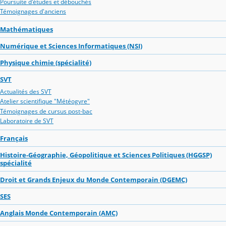
Poursuite d'études et débouchés
Témoignages d'anciens
Mathématiques
Numérique et Sciences Informatiques (NSI)
Physique chimie (spécialité)
SVT
Actualités des SVT
Atelier scientifique "Météogyre"
Témoignages de cursus post-bac
Laboratoire de SVT
Français
Histoire-Géographie, Géopolitique et Sciences Politiques (HGGSP)
spécialité
Droit et Grands Enjeux du Monde Contemporain (DGEMC)
SES
Anglais Monde Contemporain (AMC)