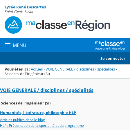
Panneau de gestion des cookies
Lycée René Descartes
Menu de la rubrique
Contenu
Saint-Genis-Laval
MENU
Se connecter
Vous êtes ici :
Accueil
›
VOIE GENERALE / disciplines / spécialités
›
Sciences de l'Ingénieur (SI)
VOIE GENERALE / disciplines / spécialités
Sciences de l'Ingénieur (SI)
Humanités, littérature, philosophie HLP
Articles publiés dans le blog
HLP : Présentation de la spécialité et du programme