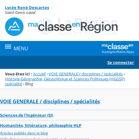
Panneau de gestion des cookies
Lycée René Descartes
Menu de la rubrique
Contenu
Saint-Genis-Laval
MENU
Se connecter
Vous êtes ici :
Accueil
›
VOIE GENERALE / disciplines / spécialités
›
Histoire-Géographie, Géopolitique et Sciences Politiques (HGGSP)
spécialité
›
Blog
VOIE GENERALE / disciplines / spécialités
Sciences de l'Ingénieur (SI)
Humanités, littérature, philosophie HLP
Articles publiés dans le blog