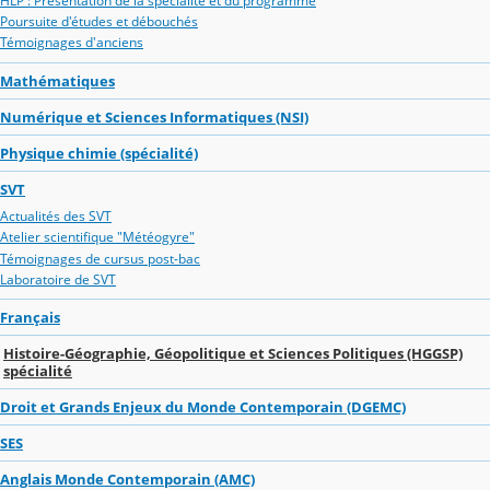
HLP : Présentation de la spécialité et du programme
Poursuite d'études et débouchés
Témoignages d'anciens
Mathématiques
Numérique et Sciences Informatiques (NSI)
Physique chimie (spécialité)
SVT
Actualités des SVT
Atelier scientifique "Météogyre"
Témoignages de cursus post-bac
Laboratoire de SVT
Français
Histoire-Géographie, Géopolitique et Sciences Politiques (HGGSP)
spécialité
Droit et Grands Enjeux du Monde Contemporain (DGEMC)
SES
Anglais Monde Contemporain (AMC)