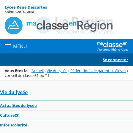
Panneau de gestion des cookies
Lycée René Descartes
Menu de la rubrique
Contenu
Saint-Genis-Laval
MENU
Se connecter
Vous êtes ici :
Accueil
›
Vie du lycée
›
Fédérations de parents d'élèves
›
conseil de classe S1 ou T1
Vie du lycée
Actualités du lycée
Culture(S)
Infos scolarité