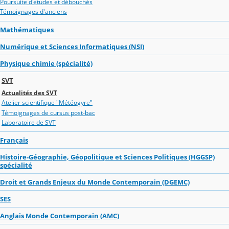
Poursuite d'études et débouchés
Témoignages d'anciens
Mathématiques
Numérique et Sciences Informatiques (NSI)
Physique chimie (spécialité)
SVT
Actualités des SVT
Atelier scientifique "Météogyre"
Témoignages de cursus post-bac
Laboratoire de SVT
Français
Histoire-Géographie, Géopolitique et Sciences Politiques (HGGSP)
spécialité
Droit et Grands Enjeux du Monde Contemporain (DGEMC)
SES
Anglais Monde Contemporain (AMC)