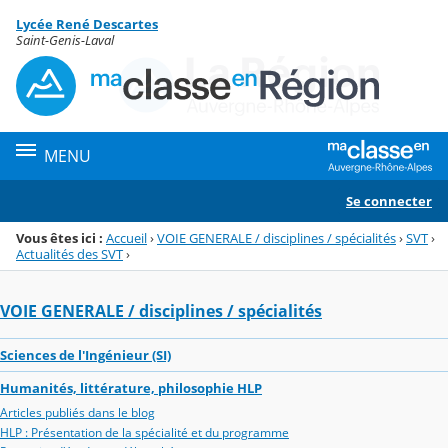
Panneau de gestion des cookies
Lycée René Descartes
Menu de la rubrique
Contenu
Saint-Genis-Laval
MENU
Se connecter
Vous êtes ici :
Accueil
›
VOIE GENERALE / disciplines / spécialités
›
SVT
›
Actualités des SVT
›
VOIE GENERALE / disciplines / spécialités
Sciences de l'Ingénieur (SI)
Humanités, littérature, philosophie HLP
Articles publiés dans le blog
HLP : Présentation de la spécialité et du programme