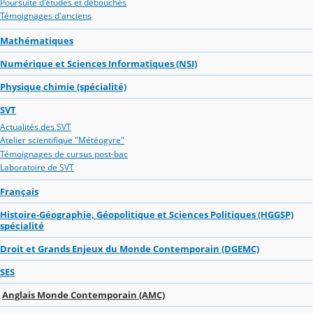
Poursuite d'études et débouchés
Témoignages d'anciens
Mathématiques
Numérique et Sciences Informatiques (NSI)
Physique chimie (spécialité)
SVT
Actualités des SVT
Atelier scientifique "Météogyre"
Témoignages de cursus post-bac
Laboratoire de SVT
Français
Histoire-Géographie, Géopolitique et Sciences Politiques (HGGSP)
spécialité
Droit et Grands Enjeux du Monde Contemporain (DGEMC)
SES
Anglais Monde Contemporain (AMC)