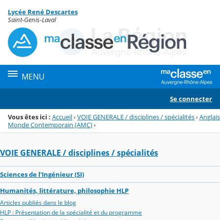
Panneau de gestion des cookies
Lycée René Descartes
Menu de la rubrique
Contenu
Saint-Genis-Laval
MENU
Se connecter
Vous êtes ici :
Accueil
›
VOIE GENERALE / disciplines / spécialités
›
Anglais
Monde Contemporain (AMC)
›
VOIE GENERALE / disciplines / spécialités
Sciences de l'Ingénieur (SI)
Humanités, littérature, philosophie HLP
Articles publiés dans le blog
HLP : Présentation de la spécialité et du programme