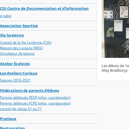
CDI Centre de Documentation et d'Information
e-sidoc
Association Sportive
Vie lycéenne
Conseil de la Vie Lycéenne (CVL)
Maison des Lycéens (MDL)
Simulateur de bourse
Atelier Écolycée
Les élèves de 1
(Ray Bradbury). 
Les Ateliers Curieux
Saisons 2016-2021
Fédérations de parents d'élèves
Parents délégués PEEP (infos, coordonnées)
Parents délégués FCPE (infos, coordonnées)
conseil de classe S1 ou T1
Pratique
Restauration