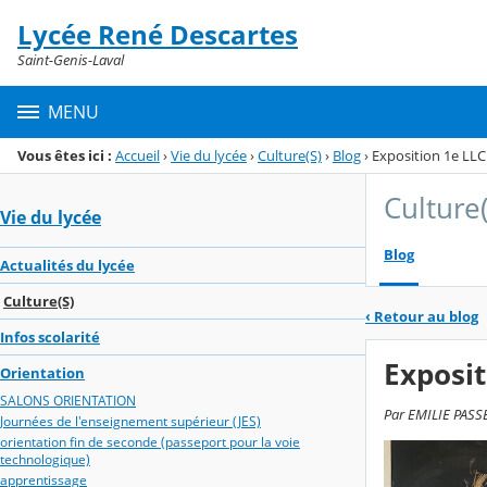
Panneau de gestion des cookies
Lycée René Descartes
Menu de la rubrique
Contenu
Saint-Genis-Laval
MENU
Vous êtes ici :
Accueil
›
Vie du lycée
›
Culture(S)
›
Blog
›
Exposition 1e LLC
Culture
Vie du lycée
Blog
Actualités du lycée
Culture(S)
‹
Retour au blog
Infos scolarité
Exposit
Orientation
SALONS ORIENTATION
Par EMILIE PASSER
Journées de l'enseignement supérieur (JES)
orientation fin de seconde (passeport pour la voie
technologique)
apprentissage