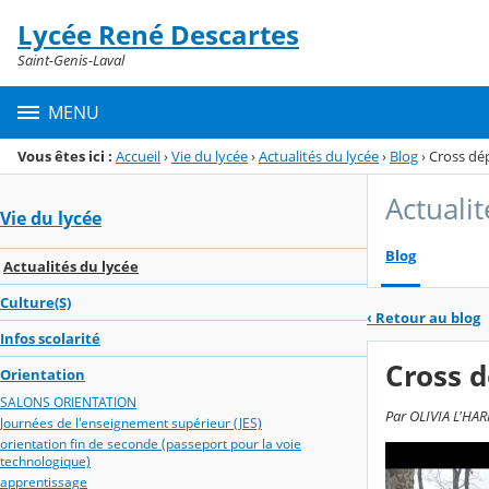
Panneau de gestion des cookies
Lycée René Descartes
Menu de la rubrique
Contenu
Saint-Genis-Laval
MENU
Vous êtes ici :
Accueil
›
Vie du lycée
›
Actualités du lycée
›
Blog
›
Cross dé
Actualit
Vie du lycée
Blog
Actualités du lycée
Culture(S)
‹
Retour au blog
Infos scolarité
Cross 
Orientation
SALONS ORIENTATION
Par OLIVIA L'HAR
Journées de l'enseignement supérieur (JES)
orientation fin de seconde (passeport pour la voie
technologique)
apprentissage