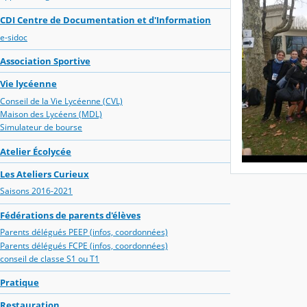
CDI Centre de Documentation et d'Information
e-sidoc
Association Sportive
Vie lycéenne
Conseil de la Vie Lycéenne (CVL)
Maison des Lycéens (MDL)
Simulateur de bourse
Atelier Écolycée
Les Ateliers Curieux
Saisons 2016-2021
Fédérations de parents d'élèves
Parents délégués PEEP (infos, coordonnées)
Parents délégués FCPE (infos, coordonnées)
conseil de classe S1 ou T1
Pratique
Restauration