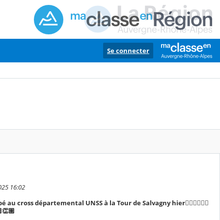
Se connecter
025 16:02
 au cross départemental UNSS à la Tour de Salvagny hier🏃🏽‍♂️🏃🏽‍♂️
🏽👏🏽