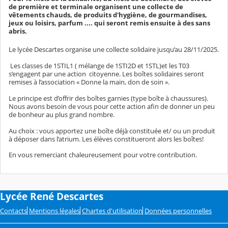
de première et terminale organisent une collecte de
vêtements chauds, de produits d'hygiène, de gourmandises,
jeux ou loisirs, parfum .... qui seront remis ensuite à des sans
abris.
Le lycée Descartes organise une collecte solidaire jusqu’au 28/11/2025.
Les classes de 1STIL1 ( mélange de 1STI2D et 1STL)et les T03
s’engagent par une action citoyenne. Les boîtes solidaires seront
remises à l’association « Donne la main, don de soin ».
Le principe est d’offrir des boîtes garnies (type boîte à chaussures).
Nous avons besoin de vous pour cette action afin de donner un peu
de bonheur au plus grand nombre.
Au choix : vous apportez une boîte déjà constituée et/ ou un produit
à déposer dans l’atrium. Les élèves constitueront alors les boîtes!
En vous remerciant chaleureusement pour votre contribution.
Lycée René Descartes
Contacts
Mentions légales
Chartes d'utilisation
Données personnelles