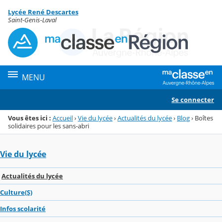
Panneau de gestion des cookies
Lycée René Descartes
Menu de la rubrique
Contenu
Saint-Genis-Laval
MENU
Se connecter
Vous êtes ici :
Accueil
›
Vie du lycée
›
Actualités du lycée
›
Blog
›
Boîtes
solidaires pour les sans-abri
Vie du lycée
Actualités du lycée
Culture(S)
Infos scolarité